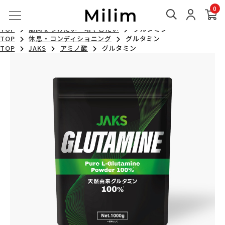
TOP
スポーツ
グルタミン
0
TOP
休息
グルタミン
TOP
トレーニング効果を高めたい
グルタミン
TOP
筋肉をつけたい・増やしたい
グルタミン
TOP
休息・コンディショニング
グルタミン
TOP
JAKS
アミノ酸
グルタミン