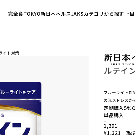
完全食TOKYO
新日本ヘルス
JAKS
カテゴリから探す
目
ライト対策
ルテイ
ブルーライト対
の光ストレスか
定期購入
5%O
単品購入
1,391
¥1,321
（税