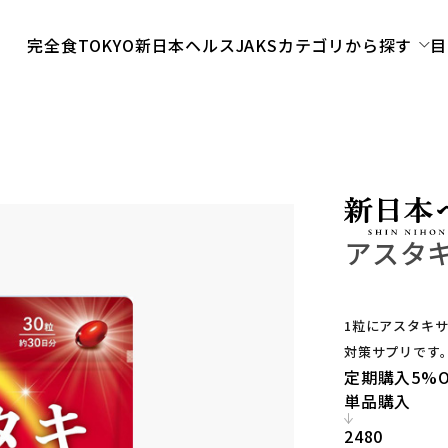
完全食TOKYO
新日本ヘルス
JAKS
カテゴリから探す
目
アスタキ
1粒にアスタキ
対策サプリです
定期購入
5%O
単品購入
2480