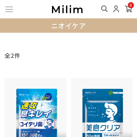
0
ニオイケア
全2件